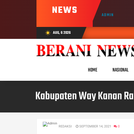
NEWS
ADMIN
AUG, 6 2026
wb_sunny
HOME
NASIONAL
Kabupaten Way Kanan Rai
REDAKSI
SEPTEMBER 14, 2021
0