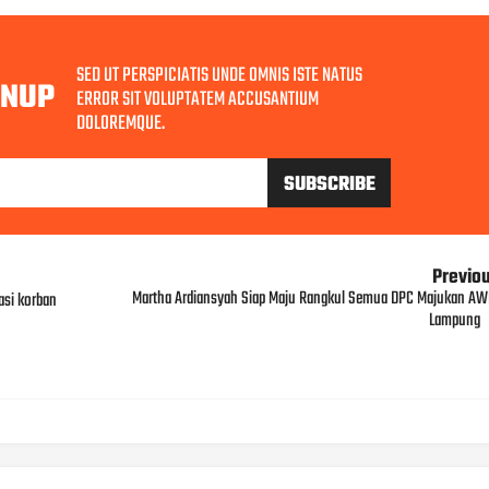
SED UT PERSPICIATIS UNDE OMNIS ISTE NATUS
GNUP
ERROR SIT VOLUPTATEM ACCUSANTIUM
DOLOREMQUE.
Previo
Martha Ardiansyah Siap Maju Rangkul Semua DPC Majukan AW
asi korban
Lampung