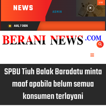
LIVE
NEWS
ADMIN
AUG, 7 2026
wb_sunny
SPBU Tiuh Balak Baradatu minta
maaf apabila belum semua
konsumen terlayani