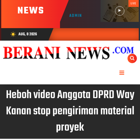
LIVE
NEWS
ADMIN
AUG, 8 2026
wb_sunny
Heboh video Anggota DPRD Way
Kanan stop pengiriman material
proyek