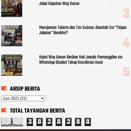
Jabat Kapolres Way Kanan
Manajemen Talenta dan Tim Sukses: Akankah Era "Titipan
Jabatan" Berakhir?
Kejari Way Kanan Berikan Hak Jawab: Pemanggilan via
WhatsApp Disebut Tahap Koordinasi Awal
ARSIP BERITA
TOTAL TAYANGAN BERITA
3
8
2
0
2
9
0