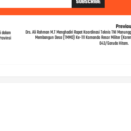
Previo
Drs. Ali Rahman M.T Menghadiri Rapat Koordinasi Teknis TNI Manungg
si dalam
Membangun Desa (TMMD) Ke-111 Komando Resor Militer (Kore
rovinsi
043/Garuda Hitam.