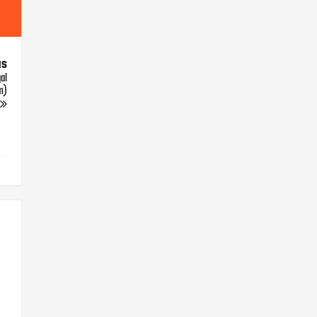
us
al
m)