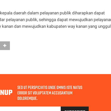
kepala daerah dalam pelayanan publik diharapkan dapat
ar pelayanan publik, sehingga dapat mewujudkan pelayana
ay kanan dan mewujudkan kabupaten way kanan yang unggul
SED UT PERSPICIATIS UNDE OMNIS ISTE NATUS
GNUP
ERROR SIT VOLUPTATEM ACCUSANTIUM
DOLOREMQUE.