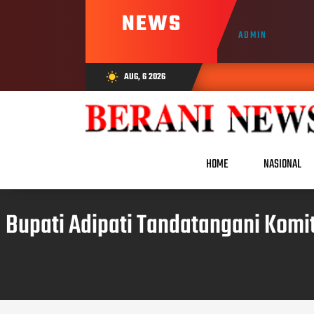
NEWS
ADMIN
AUG, 6 2026
wb_sunny
HOME
NASIONAL
Bupati Adipati Tandatangani Kom