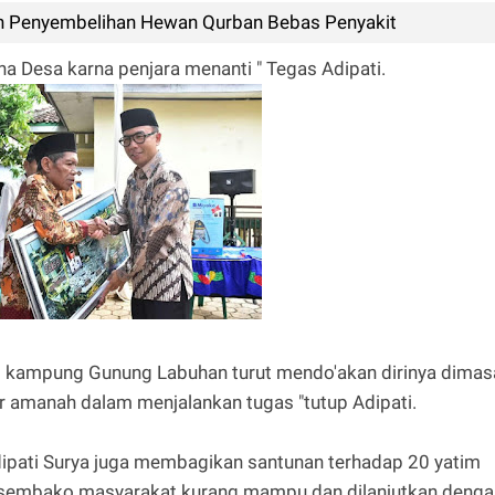
 Penyembelihan Hewan Qurban Bebas Penyakit
 Desa karna penjara menanti " Tegas Adipati.
t kampung Gunung Labuhan turut mendo'akan dirinya dimas
r amanah dalam menjalankan tugas "tutup Adipati.
dipati Surya juga membagikan santunan terhadap 20 yatim
0 sembako masyarakat kurang mampu dan dilanjutkan denga