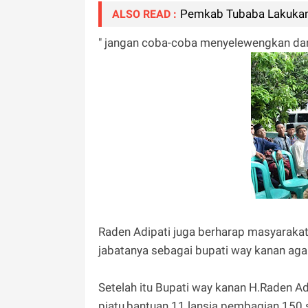
Pemkab Tubaba Lakukan
ALSO READ :
" jangan coba-coba menyelewengkan dana
Raden Adipati juga berharap masyaraka
jabatanya sebagai bupati way kanan aga
Setelah itu Bupati way kanan H.Raden A
piatu,bantuan 11 lansia pembagian 15