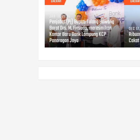
DAERAH
DAERA
JAN 10, 2024
Penjabat (Pj) Bupati Tulang Bawang
Barat Drs. M. Firsada, meresmikan
DEC 17
Kantor Baru Bank Lampung KCP
Ribua
Panaragan Jaya
Cakat