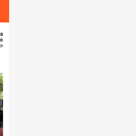
us
ah