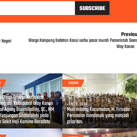
Previo
Warga Kampung Kedaton Kasui serbu pasar murah Pemerintah Daer
 Negeri
Way Kanan
H
DAERAH
, 2024
a Dinas Tenaga Kerja dan
migrasi Kabupaten Way Kanan
JAN 29, 2024
d Agung Bramtihalley, SE., MM
Musrenbang Kecamatan, M. Firsada :
 Kunjungan Silaturahmi pada
Persoalan mendesak yang menjadi
 Sakit Haji Kamino Baradatu
prioritas.