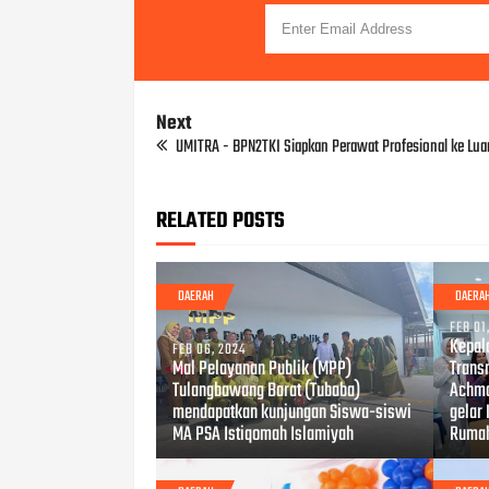
Next
UMITRA - BPN2TKI Siapkan Perawat Profesional ke Luar
RELATED POSTS
DAERAH
DAERA
FEB 01
Kepal
FEB 06, 2024
Mal Pelayanan Publik (MPP)
Trans
Tulangbawang Barat (Tubaba)
Achma
mendapatkan kunjungan Siswa-siswi
gelar
MA PSA Istiqomah Islamiyah
Rumah