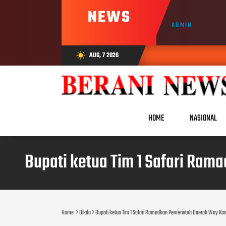
NEWS
ADMIN
AUG, 7 2026
wb_sunny
HOME
NASIONAL
Bupati ketua Tim 1 Safari Ra
Home
Dikda
Bupati ketua Tim 1 Safari Ramadhan Pemerintah Daerah Way K