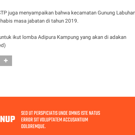
S,STP juga menyampaikan bahwa kecamatan Gunung Labuha
habis masa jabatan di tahun 2019.
untuk ikut lomba Adipura Kampung yang akan di adakan
ed)
SED UT PERSPICIATIS UNDE OMNIS ISTE NATUS
GNUP
ERROR SIT VOLUPTATEM ACCUSANTIUM
DOLOREMQUE.