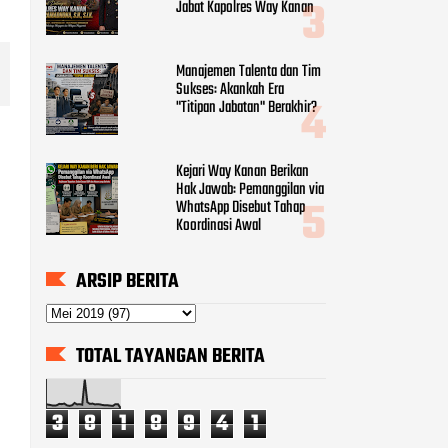
Jabat Kapolres Way Kanan
Manajemen Talenta dan Tim
Sukses: Akankah Era
"Titipan Jabatan" Berakhir?
Kejari Way Kanan Berikan
Hak Jawab: Pemanggilan via
WhatsApp Disebut Tahap
Koordinasi Awal
ARSIP BERITA
TOTAL TAYANGAN BERITA
3
8
1
8
9
4
1