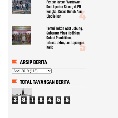
Penganiayaan Wartawan
Saat Liputan Sidang di PN
Bangko, Kades Ranah Alai
Dipolisikan
Temui Tokoh Adat Jabung,
Gubernur Mirza Hadirkan
Solusi Pendidikan,
Infrastruktur, dan Lapangan
Kerja
ARSIP BERITA
TOTAL TAYANGAN BERITA
3
8
1
8
4
5
5