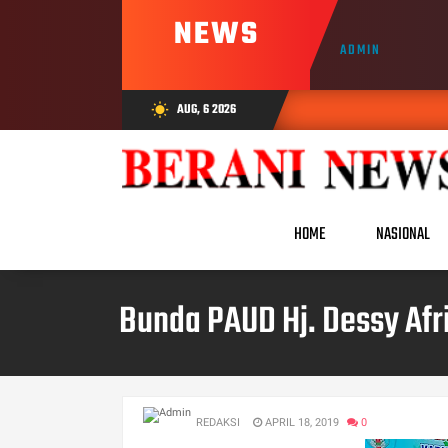
NEWS
ADMIN
AUG, 6 2026
wb_sunny
HOME
NASIONAL
Bunda PAUD Hj. Dessy Af
REDAKSI
APRIL 18, 2019
0