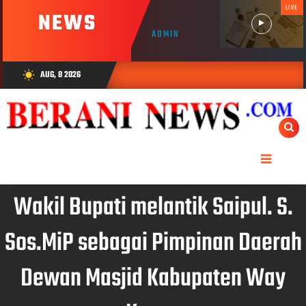
LIVE
NEWS
ADMIN
AUG, 8 2026
wb_sunny
Wakil Bupati melantik Saipul. S.
Sos.MiP sebagai Pimpinan Daerah
Dewan Masjid Kabupaten Way