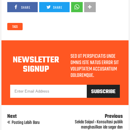
SHARE
SHARE
TAGS
SED UT PERSPICIATIS UNDE
NEWSLETTER
OMNIS ISTE NATUS ERROR SIT
SIGNUP
VOLUPTATEM ACCUSANTIUM
DOLOREMQUE.
Next
Previous
Sekda Saipul : Konsultasi publik
Posting Lebih Baru
menghasilkan ide segar dan