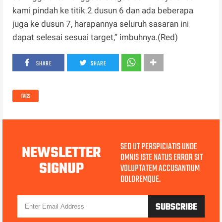
kami pindah ke titik 2 dusun 6 dan ada beberapa
juga ke dusun 7, harapannya seluruh sasaran ini
dapat selesai sesuai target,” imbuhnya.(Red)
SHARE
SHARE
TAGS
SED UT PERSPICIATIS UNDE
NEWSLETTER
OMNIS ISTE NATUS ERROR SIT
SIGNUP
VOLUPTATEM ACCUSANTIUM
DOLOREMQUE.