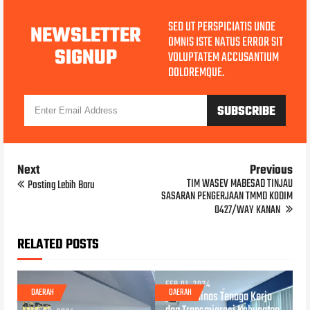
SED UT PERSPICIATIS UNDE
NEWSLETTER
OMNIS ISTE NATUS ERROR SIT
SIGNUP
VOLUPTATEM ACCUSANTIUM
DOLOREMQUE.
Next
Previous
TIM WASEV MABESAD TINJAU
Posting Lebih Baru
SASARAN PENGERJAAN TMMD KODIM
0427/WAY KANAN
RELATED POSTS
FEB 01, 2024
DAERAH
DAERAH
Kepala Dinas Tenaga Kerja