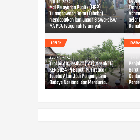
Kepal
FEB 06, 2024
Mal Pelayanan Publik (MPP)
Trans
Tulangbawang Barat (Tubaba)
Achma
mendapatkan kunjungan Siswa-siswi
gelar
MA PSA Istiqomah Islamiyah
Rumah
DAERAH
DAERA
JAN 28, 2024
JAN 10
Tubaba Art Festival (TAF) Masuk 110
Penja
KEN 2024, Pj Bupati M. Firsada :
Barat
Tubaba Akan Jadi Pangung Seni
Kanto
Budaya Nasional dan Mendunia.
Panar