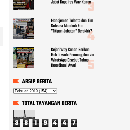
Jabat Kapolres Way Kanan
Manajemen Talenta dan Tim
Sukses: Akankah Era
"Titipan Jabatan" Berakhir?
Kejari Way Kanan Berikan
Hak Jawab: Pemanggilan via
WhatsApp Disebut Tahap
Koordinasi Awal
ARSIP BERITA
TOTAL TAYANGAN BERITA
3
8
1
9
4
4
7