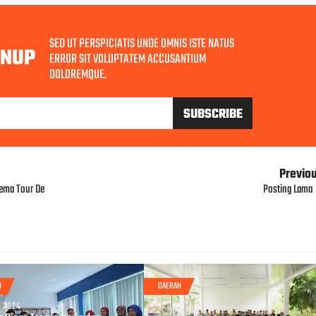
SED UT PERSPICIATIS UNDE OMNIS ISTE NATUS
GNUP
ERROR SIT VOLUPTATEM ACCUSANTIUM
DOLOREMQUE.
Previo
tema Tour De
Posting Lama
H
DAERAH
, 2024