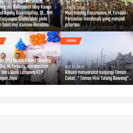
a Dinas Tenaga Kerja dan
migrasi Kabupaten Way Kanan
JAN 29, 2024
d Agung Bramtihalley, SE., MM
Musrenbang Kecamatan, M. Firsada :
 Kunjungan Silaturahmi pada
Persoalan mendesak yang menjadi
 Sakit Haji Kamino Baradatu
prioritas.
H
DAERAH
, 2024
bat (Pj) Bupati Tulang Bawang
 Drs. M. Firsada, meresmikan
DEC 17, 2023
r Baru Bank Lampung KCP
Ribuan masyarakat kunjungi Taman
agan Jaya
Cakat , " Taman Mini Tulang Bawang" .