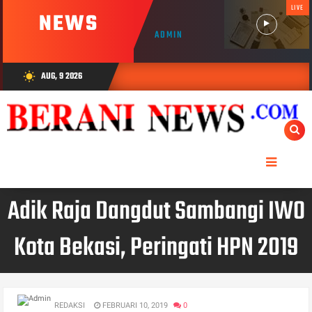
LIVE
NEWS
ADMIN
AUG, 9 2026
wb_sunny
Adik Raja Dangdut Sambangi IWO
Kota Bekasi, Peringati HPN 2019
REDAKSI
FEBRUARI 10, 2019
0