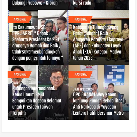
Dukung Prabowo - Gibran
kursi roda
NASIONAL
NASIONAL
FEB 03, 2024
JAN 17, 2024
Ita Kesumawati SE.
Kabupaten Tulangbawang
CPR.JAPRD ." Bapak
Barat (Tubaba) Raih
Soeharto President Ke 2 RI
Anugerah Parahita Ekapraya
orangnya Ramah dan Baik ,
(APE) dan Kabupaten Layak
tidak suka menbandingkan
Anak (KLA) Kategori Madya
dengan pemerintah lainnya "
tahun 2023
NASIONAL
NASIONAL
JAN 16, 2024
Hubungan Internasional:
JAN 09, 2024
Ketua Umum SMSI
DPC GRANAT Way Kanan
Sampaikan Ucapan Selamat
kunjungi Rumah Rehabilitasi
untuk Presiden Taiwan
Anti Narkoba di Yayasan
Terpilih
Lentera Putih Bersinar Metro