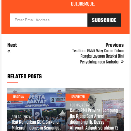
DOLOREMQUE.
Next
Previous
Tes Urine BNNK Way Kanan Dalam
Rangka Layanan Deteksi Dini
Penyalahgunaan Narkoba
RELATED POSTS
NASIONAL
KESEHATAN
FEB 05, 2024
Ketua PMI Provinsi Lampung
Ibu Riana Sari Arinal
FEB 10, 2024
Ikut Ramaikan GBK, Srikandi
didamping Hj. Dessy
Milenial Indonesia Semangat
Afriyanti Adipati serahkan 12