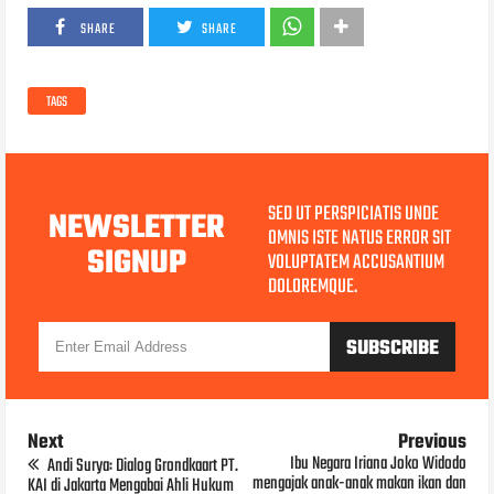
SHARE
SHARE
TAGS
SED UT PERSPICIATIS UNDE
NEWSLETTER
OMNIS ISTE NATUS ERROR SIT
SIGNUP
VOLUPTATEM ACCUSANTIUM
DOLOREMQUE.
Next
Previous
Ibu Negara Iriana Joko Widodo
Andi Surya: Dialog Grondkaart PT.
mengajak anak-anak makan ikan dan
KAI di Jakarta Mengabai Ahli Hukum