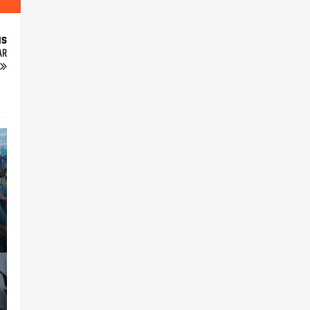
us
AR