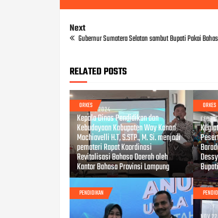
Next
Gubernur Sumatera Selatan sambut Bupati Pakai Baha
RELATED POSTS
ORKES
ORKES
MAR 07, 2024
Kepala Dinas Pendidikan dan
FEB 26
Kebudayaan Kabupaten Way Kanan
Kegia
Machiavelli H.T, S.STP., M. Si. menjadi
Peser
pemateri Rapat Koordinasi
Barada
Revitalisasi Bahasa Daerah oleh
Dessy
Kantor Bahasa Provinsi Lampung
Bupati
PENDIDIKAN
PENDID
NOV 22