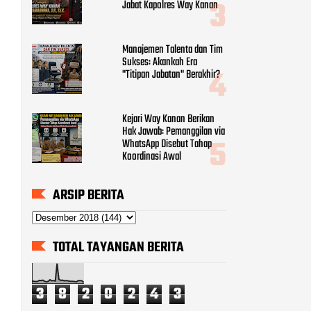
Jabat Kapolres Way Kanan
Manajemen Talenta dan Tim
Sukses: Akankah Era
"Titipan Jabatan" Berakhir?
Kejari Way Kanan Berikan
Hak Jawab: Pemanggilan via
WhatsApp Disebut Tahap
Koordinasi Awal
ARSIP BERITA
TOTAL TAYANGAN BERITA
3
8
2
0
2
4
3