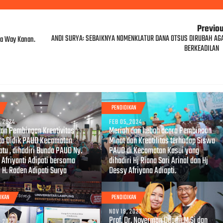
Previo
ANDI SURYA: SEBAIKNYA NOMENKLATUR DANA OTSUS DIRUBAH AG
sa Way Kanan.
BERKEADILAN
PENDIDIKAN
, 2024
FEB 05, 2024
tan Pembinaan Kreativitas
Meriah dan heboh acara Pembinaan
ta Didik PAUD Kecamatan
Minat dan Kreatifitas terhadap Siswa
tu , dihadiri Bunda PAUD Ny.
PAUD di Kecamatan Kasui yang
 Afriyanti Adipati bersama
dihadiri Hj Riana Sari Arinal dan Hj
 H. Raden Adipati Surya
Dessy Afriyana Adiapti.
IKAN
PENDIDIKAN
NOV 19, 2023
Prof. Dr. Noverman Duadji,M.Si dan
, 2023