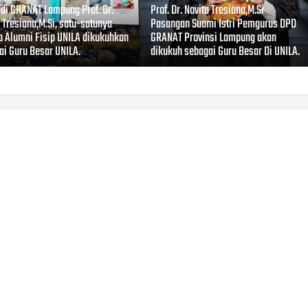
ndi GRANAT Lampung Prof. Dr.
Prof. Dr. Novita Tresiana,M.Si
 Tresiana,M.Si, satu-satunya
Pasangan Suami Istri Pemgurus DPD
a Alumni Fisip UNILA dikukuhkan
GRANAT Provinsi Lampung akan
ai Guru Besar UNILA.
dikukuh sebagai Guru Besar Di UNILA.