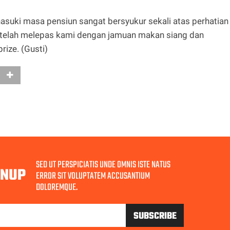
uki masa pensiun sangat bersyukur sekali atas perhatian
n telah melepas kami dengan jamuan makan siang dan
ize. (Gusti)
SED UT PERSPICIATIS UNDE OMNIS ISTE NATUS
GNUP
ERROR SIT VOLUPTATEM ACCUSANTIUM
DOLOREMQUE.