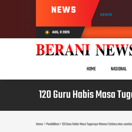
NEWS
ADMIN
AUG, 8 2026
wb_sunny
HOME
NASIONAL
120 Guru Habis Masa Tug
Home
Pendidikan
120 Guru Habis Masa Tugasnya Merasa Terharu atas sambut