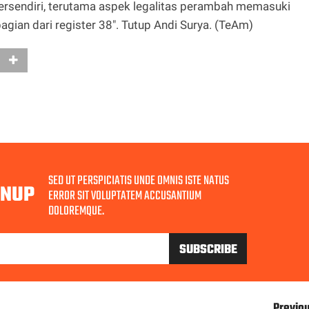
tersendiri, terutama aspek legalitas perambah memasuki
ian dari register 38". Tutup Andi Surya. (TeAm)
SED UT PERSPICIATIS UNDE OMNIS ISTE NATUS
GNUP
ERROR SIT VOLUPTATEM ACCUSANTIUM
DOLOREMQUE.
Previo