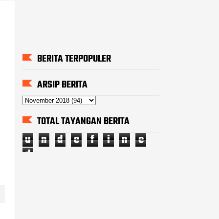
BERITA TERPOPULER
ARSIP BERITA
TOTAL TAYANGAN BERITA
u
n
d
e
f
i
n
e
d