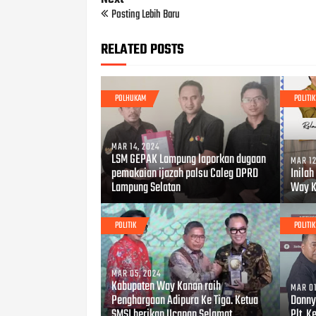
Posting Lebih Baru
RELATED POSTS
POLHUKAM
POLITIK
MAR 14, 2024
LSM GEPAK Lampung laporkan dugaan
MAR 12
pemakaian ijazah palsu Caleg DPRD
Inilah
Lampung Selatan
Way K
POLITIK
POLITIK
MAR 05, 2024
Kabupaten Way Kanan raih
MAR 01
Penghargaan Adipura Ke Tiga. Ketua
Donny
SMSI berikan Ucapan Selamat.
Plt. 