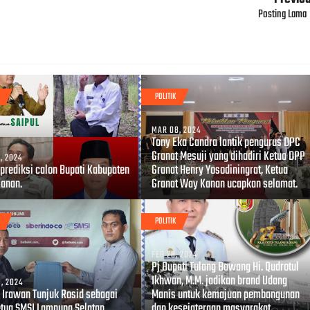
Posting Lama
POLITIK
MAR 08, 2024
Tony Eka Candra lantik pengurus DPC
Granat Mesuji yang dihadiri Ketua DPP
, 2024
 prediksi calon Bupati Kabupaten
Granat Henry Yosodiningrat, Ketua
anan.
Granat Way Kanan ucapkan selamat.
POLITIK
FEB 28, 2024
Pj Bupati Tulang Bawang Hi. Qudrotul
Ikhwan, M.M. jadikan brand Udang
, 2024
 Irawan Tunjuk Rosid sebagai
Manis untuk kemajuan pembangunan
Ketua SMSI Lampung Selatan
dan kesejateraan masyarakat