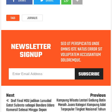
SHARE
SHARE
TAGS
JURNALIS
SED UT PERSPICIATIS UNDE
NEWSLETTER
OMNIS ISTE NATUS ERROR SIT
SIGNUP
VOLUPTATEM ACCUSANTIUM
DOLOREMQUE.
Next
Previous
Kampung Wisata Lestari Gedung Batin
Draf Final MOU jadikan Lunudad
Meraih Juara Kategori Kampung Adat
Gatot Subroto sebagai Bandara Udara
Terpopuler Tingkat Nasional Tahun
Komersil Selesai Minggu Depan