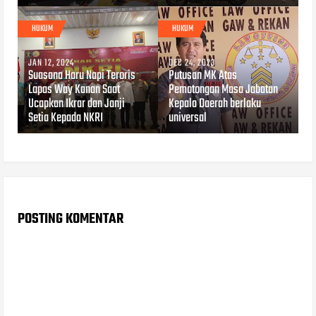
HUKUM
HUKUM
JAN 12, 2024
DEC 24, 2023
Suasana Haru Napi Teroris
Putusan MK Atas
Lapas Way Kanan Saat
Pemotongan Masa Jabatan
Ucapkan Ikrar dan Janji
Kepala Daerah berlaku
Setia Kepada NKRI
universal
POSTING KOMENTAR