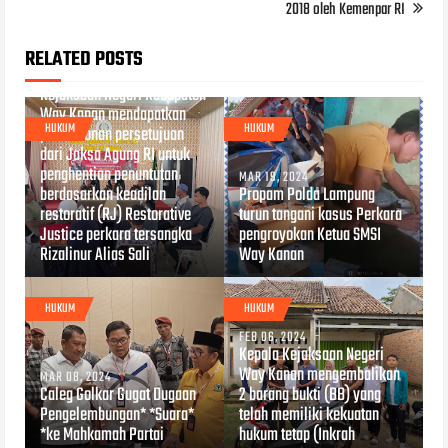
2018 oleh Kemenpar RI
RELATED POSTS
APR 02, 2024
Kejaksaan Negeri Kabupaten
Way Kanan mendapatkan
HUKUM
HUKUM
permohonan persetujuan
dari Jaksa Agung RI untuk
penghentian penuntutan
MAR 19, 2024
berdasarkan keadilan
Propam Polda Lampung
restoratif (RJ) Restorative
turun tangani kasus Perkara
Justice perkara tersangka
pengroyokan Ketua SMSI
Rizalinur Alias Sali
Way Kanan
HUKUM
HUKUM
FEB 06, 2024
Kepala Kejaksaan Negeri
Way Kanan mengembalikan
MAR 08, 2024
Caleg Golkar Gugat Dugaan
2 barang bukti (BB) yang
Pengelembungan* *Suara*
telah memiliki kekuatan
*ke Mahkamah Partai
hukum tetap (Inkrah