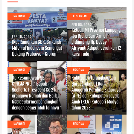
NASIONAL
KESEHATAN
FEB 05, 2024
Ketua PMI Provinsi Lampung
Ibu Riana Sari Arinal
FEB 10, 2024
Ikut Ramaikan GBK, Srikandi
didamping Hj. Dessy
Milenial Indonesia Semangat
Afriyanti Adipati serahkan 12
Dukung Prabowo - Gibran
kursi roda
NASIONAL
NASIONAL
FEB 03, 2024
JAN 17, 2024
Ita Kesumawati SE.
Kabupaten Tulangbawang
CPR.JAPRD ." Bapak
Barat (Tubaba) Raih
Soeharto President Ke 2 RI
Anugerah Parahita Ekapraya
orangnya Ramah dan Baik ,
(APE) dan Kabupaten Layak
tidak suka menbandingkan
Anak (KLA) Kategori Madya
dengan pemerintah lainnya "
tahun 2023
NASIONAL
NASIONAL
JAN 16, 2024