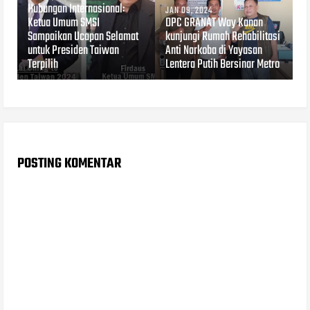
Hubungan Internasional:
JAN 09, 2024
Ketua Umum SMSI
DPC GRANAT Way Kanan
Sampaikan Ucapan Selamat
kunjungi Rumah Rehabilitasi
untuk Presiden Taiwan
Anti Narkoba di Yayasan
Terpilih
Lentera Putih Bersinar Metro
POSTING KOMENTAR