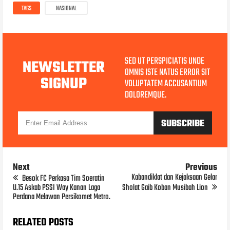
TAGS
NASIONAL
SED UT PERSPICIATIS UNDE
NEWSLETTER
OMNIS ISTE NATUS ERROR SIT
SIGNUP
VOLUPTATEM ACCUSANTIUM
DOLOREMQUE.
Next
Previous
Kabandiklat dan Kejaksaan Gelar
Besok FC Perkasa Tim Soeratin
U.15 Askab PSSI Way Kanan Laga
Sholat Gaib Koban Musibah Lion
Perdana Melawan Persikomet Metro.
RELATED POSTS