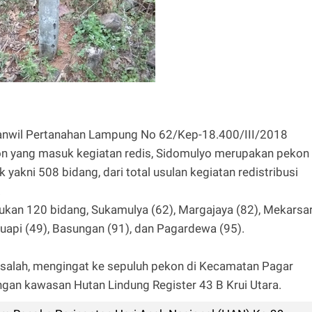
anwil Pertanahan Lampung No 62/Kep-18.400/III/2018
kon yang masuk kegiatan redis, Sidomulyo merupakan pekon
 yakni 508 bidang, dari total usulan kegiatan redistribusi
.
kan 120 bidang, Sukamulya (62), Margajaya (82), Mekarsar
atuapi (49), Basungan (91), dan Pagardewa (95).
masalah, mengingat ke sepuluh pekon di Kecamatan Pagar
an kawasan Hutan Lindung Register 43 B Krui Utara.