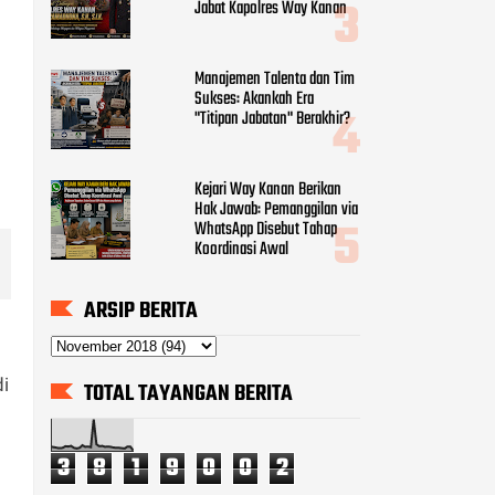
Jabat Kapolres Way Kanan
Manajemen Talenta dan Tim
Sukses: Akankah Era
"Titipan Jabatan" Berakhir?
Kejari Way Kanan Berikan
Hak Jawab: Pemanggilan via
WhatsApp Disebut Tahap
Koordinasi Awal
ARSIP BERITA
di
TOTAL TAYANGAN BERITA
3
8
1
9
0
0
2