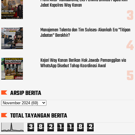
Profil AKBP Ramadhona, Eks Perwira Brimob Papua Kini
Jabat Kapolres Way Kanan
Manajemen Talenta dan Tim Sukses: Akankah Era "Titipan
Jabatan" Berakhir?
Kejari Way Kanan Berikan Hak Jawab: Pemanggilan via
WhatsApp Disebut Tahap Koordinasi Awal
ARSIP BERITA
TOTAL TAYANGAN BERITA
3
8
2
1
1
8
2