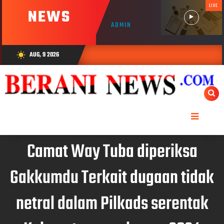
LIVE
NEWS
ADMIN
AUG, 9 2026
wb_sunny
Camat Way Tuba diperiksa
Gakkumdu Terkait dugaan tidak
netral dalam Pilkads serentak