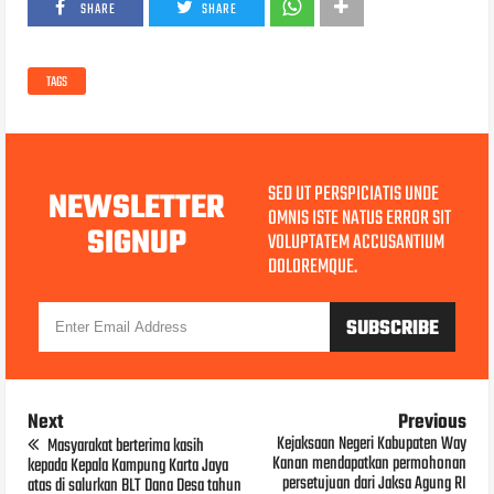
SHARE
SHARE
TAGS
SED UT PERSPICIATIS UNDE
NEWSLETTER
OMNIS ISTE NATUS ERROR SIT
SIGNUP
VOLUPTATEM ACCUSANTIUM
DOLOREMQUE.
Next
Previous
Kejaksaan Negeri Kabupaten Way
Masyarakat berterima kasih
Kanan mendapatkan permohonan
kepada Kepala Kampung Karta Jaya
persetujuan dari Jaksa Agung RI
atas di salurkan BLT Dana Desa tahun