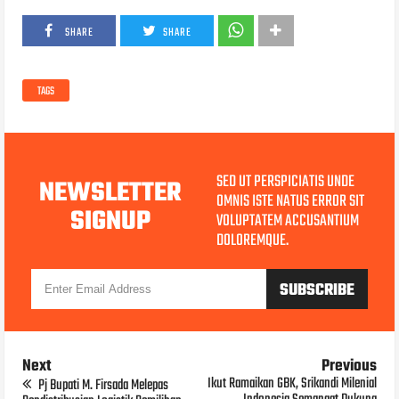
SHARE
SHARE
TAGS
SED UT PERSPICIATIS UNDE
NEWSLETTER
OMNIS ISTE NATUS ERROR SIT
SIGNUP
VOLUPTATEM ACCUSANTIUM
DOLOREMQUE.
Next
Previous
Ikut Ramaikan GBK, Srikandi Milenial
Pj Bupati M. Firsada Melepas