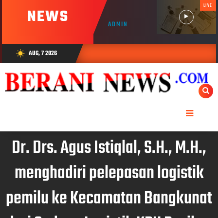
LIVE
NEWS
ADMIN
AUG, 7 2026
wb_sunny
Dr. Drs. Agus Istiqlal, S.H., M.H.,
menghadiri pelepasan logistik
pemilu ke Kecamatan Bangkunat