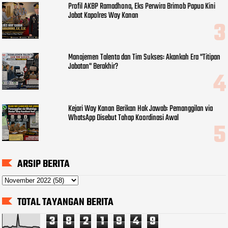
Profil AKBP Ramadhona, Eks Perwira Brimob Papua Kini
Jabat Kapolres Way Kanan
Manajemen Talenta dan Tim Sukses: Akankah Era "Titipan
Jabatan" Berakhir?
Kejari Way Kanan Berikan Hak Jawab: Pemanggilan via
WhatsApp Disebut Tahap Koordinasi Awal
ARSIP BERITA
TOTAL TAYANGAN BERITA
3
8
2
1
9
4
9