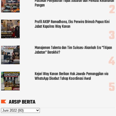
Pastikan Penyaluran Tepat Sasaran dan Perkuat Ketahanan
Pangan
Profil AKBP Ramadhona, Eks Perwira Brimob Papua Kini
Jabat Kapolres Way Kanan
Manajemen Talenta dan Tim Sukses: Akankah Era "Titipan
Jabatan" Berakhir?
Kejari Way Kanan Berikan Hak Jawab: Pemanggilan via
WhatsApp Disebut Tahap Koordinasi Awal
ARSIP BERITA