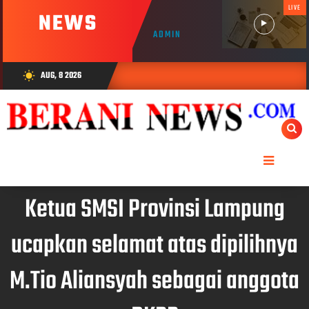
LIVE
NEWS
ADMIN
AUG, 8 2026
wb_sunny
Ketua SMSI Provinsi Lampung
ucapkan selamat atas dipilihnya
M.Tio Aliansyah sebagai anggota