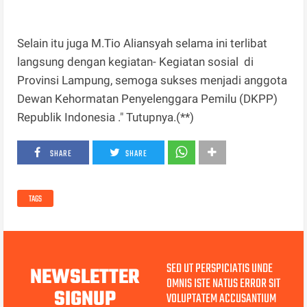
Selain itu juga M.Tio Aliansyah selama ini terlibat
langsung dengan kegiatan- Kegiatan sosial di
Provinsi Lampung, semoga sukses menjadi anggota
Dewan Kehormatan Penyelenggara Pemilu (DKPP)
Republik Indonesia ." Tutupnya.(**)
SHARE
SHARE
TAGS
SED UT PERSPICIATIS UNDE
NEWSLETTER
OMNIS ISTE NATUS ERROR SIT
SIGNUP
VOLUPTATEM ACCUSANTIUM