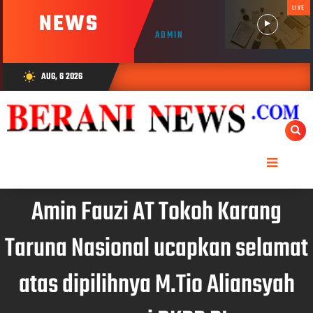
LIVE
NEWS
ADMIN
AUG, 6 2026
wb_sunny
Amin Fauzi AT Tokoh Karang
Taruna Nasional ucapkan selamat
atas dipilihnya M.Tio Aliansyah