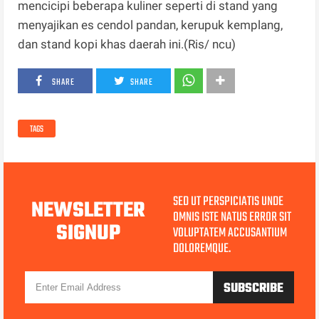
mencicipi beberapa kuliner seperti di stand yang
menyajikan es cendol pandan, kerupuk kemplang,
dan stand kopi khas daerah ini.(Ris/ ncu)
SHARE
SHARE
TAGS
SED UT PERSPICIATIS UNDE
NEWSLETTER
OMNIS ISTE NATUS ERROR SIT
SIGNUP
VOLUPTATEM ACCUSANTIUM
DOLOREMQUE.