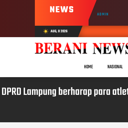
NEWS
ADMIN
AUG, 8 2026
wb_sunny
HOME
NASIONAL
DPRD Lampung berharap para atlet