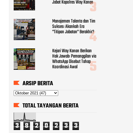
Jabat Kapolres Way Kanan
Manajemen Talenta dan Tim
Sukses: Akankah Era
"Titipan Jabatan" Berakhir?
Kejari Way Kanan Berikan
Hak Jawab: Pemanggilan via
WhatsApp Disebut Tahap
Koordinasi Awal
ARSIP BERITA
TOTAL TAYANGAN BERITA
3
8
2
0
2
3
3