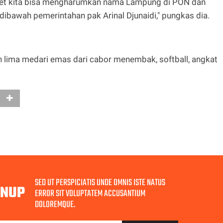
tlet kita bisa mengharumkan nama Lampung di PON dan
bawah pemerintahan pak Arinal Djunaidi," pungkas dia.
h lima medari emas dari cabor menembak, softball, angkat
SED UT PERSPICIATIS UNDE OMNIS ISTE NATUS
GNUP
ERROR SIT VOLUPTATEM ACCUSANTIUM
DOLOREMQUE.