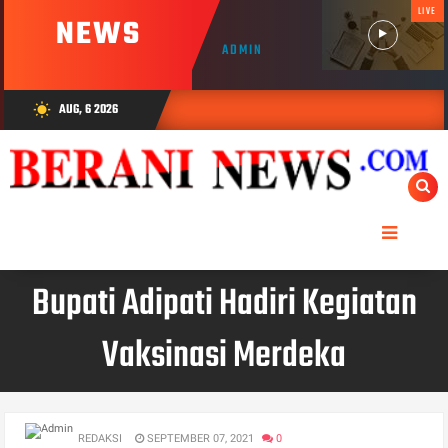
LIVE
NEWS
ADMIN
AUG, 6 2026
wb_sunny
Bupati Adipati Hadiri Kegiatan
Vaksinasi Merdeka
REDAKSI
SEPTEMBER 07, 2021
0