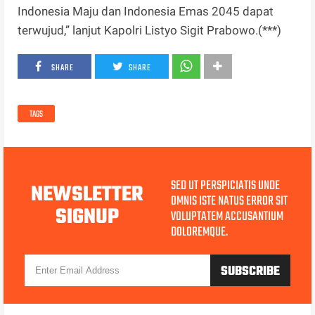
Indonesia Maju dan Indonesia Emas 2045 dapat
terwujud,” lanjut Kapolri Listyo Sigit Prabowo.(***)
SHARE
SHARE
TAGS
SED UT PERSPICIATIS UNDE
NEWSLETTER
OMNIS ISTE NATUS ERROR SIT
SIGNUP
VOLUPTATEM ACCUSANTIUM
DOLOREMQUE.