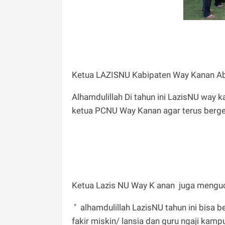
Ketua LAZISNU Kabipaten Way Kanan A
Alhamdulillah Di tahun ini LazisNU way 
ketua PCNU Way Kanan agar terus berg
Ketua Lazis NU Way K anan juga menguc
" alhamdulillah LazisNU tahun ini bis
fakir miskin/ lansia dan guru ngaji kam