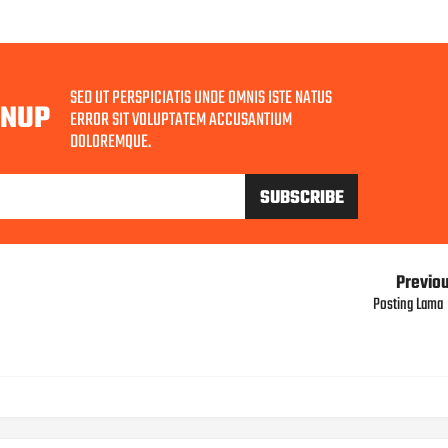
SED UT PERSPICIATIS UNDE OMNIS ISTE NATUS
GNUP
ERROR SIT VOLUPTATEM ACCUSANTIUM
DOLOREMQUE.
Previo
Posting Lama