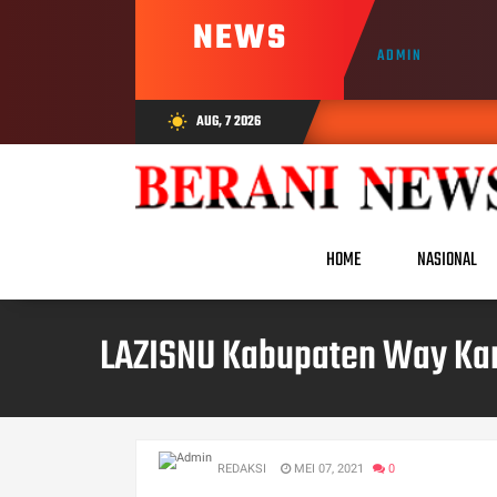
NEWS
ADMIN
AUG, 7 2026
wb_sunny
HOME
NASIONAL
LAZISNU Kabupaten Way Kan
REDAKSI
MEI 07, 2021
0