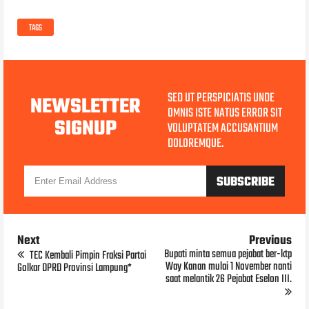
TAGS
SED UT PERSPICIATIS UNDE
NEWSLETTER
OMNIS ISTE NATUS ERROR SIT
SIGNUP
VOLUPTATEM ACCUSANTIUM
DOLOREMQUE.
Next
Previous
Bupati minta semua pejabat ber-ktp
TEC Kembali Pimpin Fraksi Partai
Way Kanan mulai 1 November nanti
Golkar DPRD Provinsi Lampung*
saat melantik 26 Pejabat Eselon III.